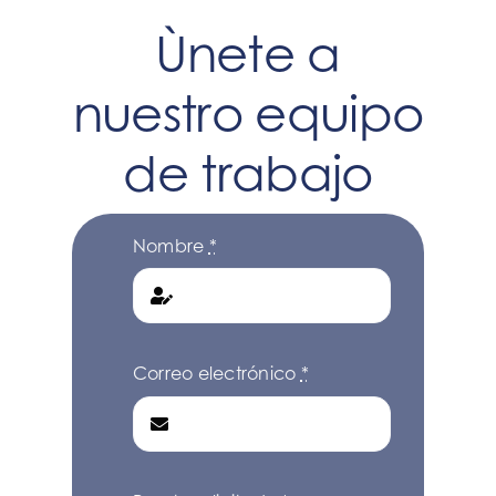
Iniciar Sesion
Ù
nete a
Iniciar Sesion
nuestro equipo
de trabajo
Idiomas
Idiomas
Nombre
*
Correo electrónico
*